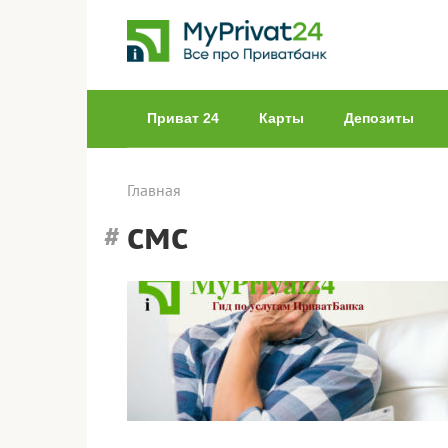
Перейти
к
контенту
Приват 24
Карты
Депозиты
Главная
смс