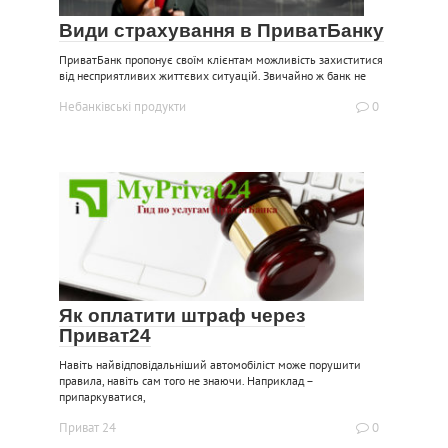
Види страхування в ПриватБанку
ПриватБанк пропонує своїм клієнтам можливість захиститися
від несприятливих життєвих ситуацій. Звичайно ж банк не
Небанківські продукти
0
Як оплатити штраф через
Приват24
Навіть найвідповідальніший автомобіліст може порушити
правила, навіть сам того не знаючи. Наприклад –
припаркуватися,
Приват 24
0