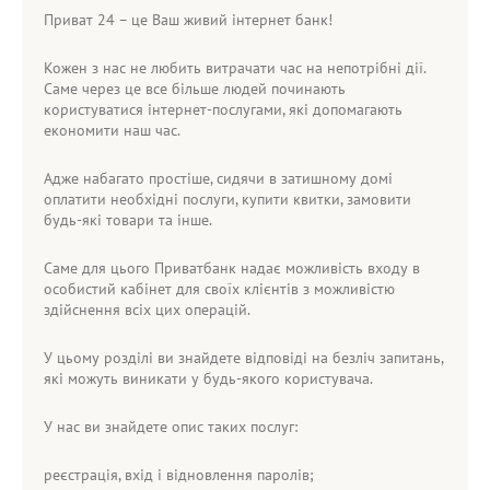
Приват 24 – це Ваш живий інтернет банк!
Кожен з нас не любить витрачати час на непотрібні дії.
Саме через це все більше людей починають
користуватися інтернет-послугами, які допомагають
економити наш час.
Адже набагато простіше, сидячи в затишному домі
оплатити необхідні послуги, купити квитки, замовити
будь-які товари та інше.
Саме для цього Приватбанк надає можливість входу в
особистий кабінет для своїх клієнтів з можливістю
здійснення всіх цих операцій.
У цьому розділі ви знайдете відповіді на безліч запитань,
які можуть виникати у будь-якого користувача.
У нас ви знайдете опис таких послуг:
реєстрація, вхід і відновлення паролів;