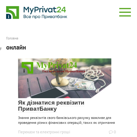
Перейти
до
вмісту
Головна
онлайн
Як дізнатися реквізити
ПриватБанку
Знання реквізитів свого банківського рахунку важливе для
проведення різних фінансових операцій, таких як отримання
Перекази та електронні гроші
0