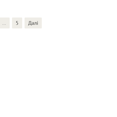
…
5
Далі