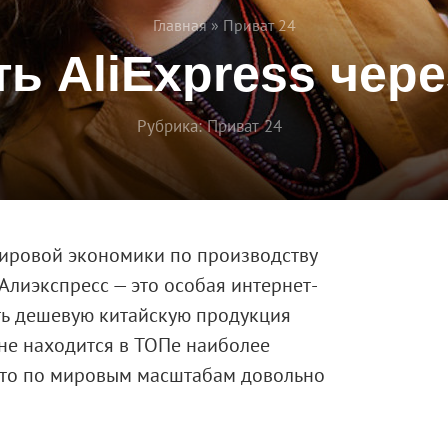
Главная
»
Приват 24
ть AliExpress чере
Рубрика:
Приват 24
мировой экономики по производству
Алиэкспресс — это особая интернет-
ь дешевую китайскую продукция
 не находится в ТОПе наиболее
сто по мировым масштабам довольно