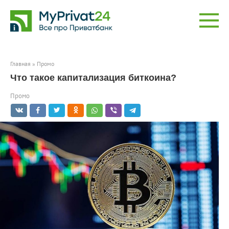
Перейти
к
контенту
Главная
»
Промо
Что такое капитализация биткоина?
Промо