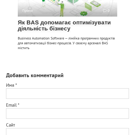
Промо
0
Як BAS допомагає оптимізувати
діяльність бізнесу
Business Automation Software — лінійка програмних продуктів
для автоматизації бізнес-процесів. У своєму арсеналі BAS
містить
Добавить комментарий
Имя
*
Email
*
Сайт