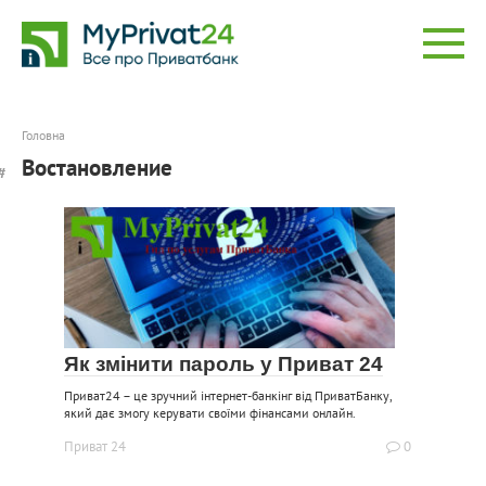
Перейти
до
вмісту
Головна
Востановление
Як змінити пароль у Приват 24
Приват24 – це зручний інтернет-банкінг від ПриватБанку,
який дає змогу керувати своїми фінансами онлайн.
Приват 24
0