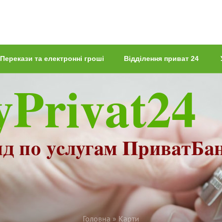
Перекази та електронні гроші
Відділення приват 24
Головна
»
Карти