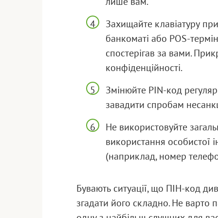
лише вам.
Захищайте клавіатуру при
банкоматі або POS-терміна
спостерігав за вами. При
конфіденційності.
Змінюйте PIN-код регуляр
завадити спробам несанкц
Не використовуйте загальн
використання особистої і
(наприклад, номер телефон
Бувають ситуації, що ПІН-код див
згадати його складно. Не варто 
одну з найбільш слушних для вас