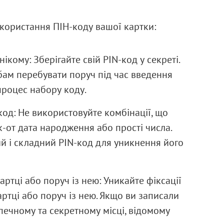
икористання ПІН-коду вашої картки:
ікому: Зберігайте свій PIN-код у секреті.
ам перебувати поруч під час введення
процес набору коду.
од: Не використовуйте комбінації, що
к-от дата народження або прості числа.
й і складний PIN-код для уникнення його
артці або поруч із нею: Уникайте фіксації
артці або поруч із нею. Якщо ви записали
зпечному та секретному місці, відомому