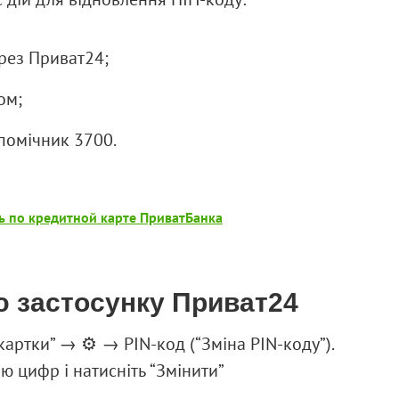
рез Приват24;
ом;
помічник 3700.
ь по кредитной карте ПриватБанка
ю застосунку Приват24
картки” → ⚙ → PIN-код (“Зміна PIN-коду”).
ю цифр і натисніть “Змінити”