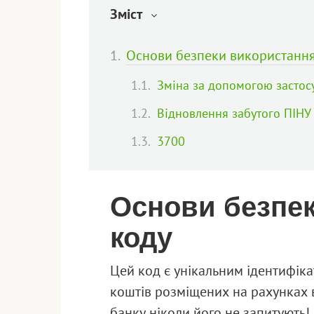
Зміст
Основи безпеки використання
Зміна за допомогою застос
Відновлення забутого ПІНУ
3700
Основи безпе
коду
Цей код є унікальним ідентифіка
коштів розміщених на рахунках в
банку ніколи його не запитують!