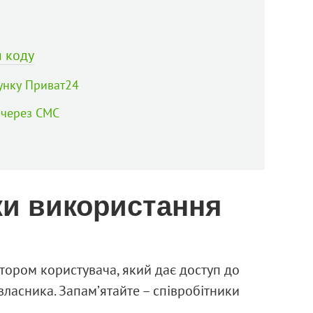
 коду
унку Приват24
 через СМС
ки використання
тором користувача, який дає доступ до
ласника. Запам’ятайте – співробітники