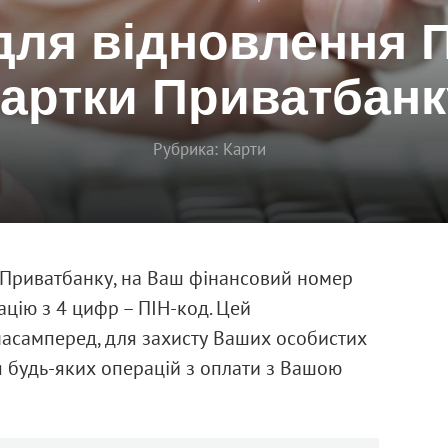
для відновлення П
картки Приватбанк
Рубрика:
Карти
 Приватбанку, на Ваш фінансовий номер
цію з 4 цифр – ПІН-код. Цей
 насамперед, для захисту Ваших особистих
я будь-яких операцій з оплати з Вашою