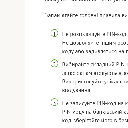
Запам’ятайте головні правила в
Не розголошуйте PIN-код н
Не дозволяйте іншим особ
коду або задивлятися на 
Вибирайте складний PIN-к
легко запам’ятовуються, я
Використовуйте унікальни
вгадування.
Не записуйте PIN-код на к
PIN-коду на банківській к
код, зберігайте його в бе