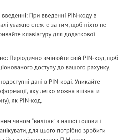
 введенні: При введенні PIN-коду в
лі уважно стежте за тим, щоб ніхто не
кривайте клавіатуру для додаткової
но: Періодично змінюйте свій PIN-код, щоб
іонованого доступу до вашого рахунку.
одоступні дані в PIN-коді: Уникайте
нформації, яку легко можна впізнати
у), як PIN-код.
ним чином “вилітає” з нашої голови і
панікувати, для цього потрібно зробити
 дій для відновлення ПІН-коду: