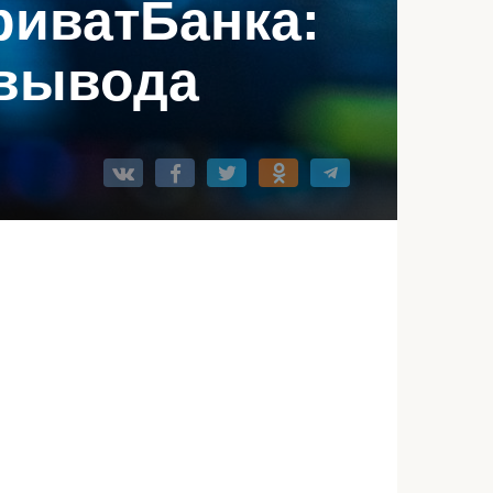
риватБанка:
 вывода