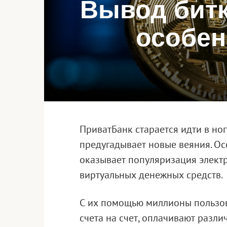
Вывод битк
особен
ПриватБанк старается идти в но
предугадывает новые веяния. О
оказывает популяризация элект
виртуальных денежных средств.
С их помощью миллионы пользов
счета на счет, оплачивают разли