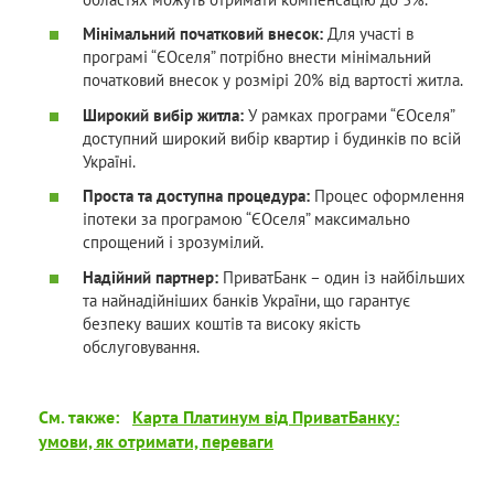
Мінімальний початковий внесок:
Для участі в
програмі “ЄОселя” потрібно внести мінімальний
початковий внесок у розмірі 20% від вартості житла.
Широкий вибір житла:
У рамках програми “ЄОселя”
доступний широкий вибір квартир і будинків по всій
Україні.
Проста та доступна процедура:
Процес оформлення
іпотеки за програмою “ЄОселя” максимально
спрощений і зрозумілий.
Надійний партнер:
ПриватБанк – один із найбільших
та найнадійніших банків України, що гарантує
безпеку ваших коштів та високу якість
обслуговування.
См. также:
Карта Платинум від ПриватБанку:
умови, як отримати, переваги