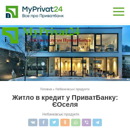
Перейти
до
вмісту
Головна
»
Небанківські продукти
Житло в кредит у ПриватБанку:
ЄОселя
Небанківські продукти