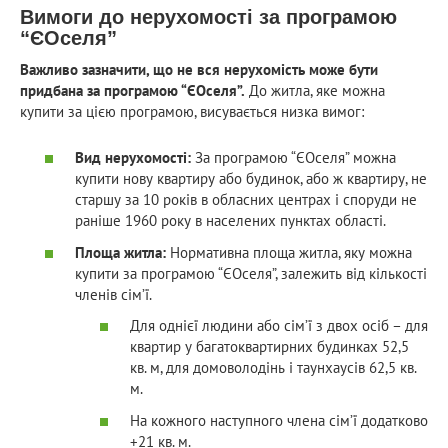
Вимоги до нерухомості за програмою
“ЄОселя”
Важливо зазначити, що не вся нерухомість може бути
придбана за програмою “ЄОселя”.
До житла, яке можна
купити за цією програмою, висувається низка вимог:
Вид нерухомості:
За програмою “ЄОселя” можна
купити нову квартиру або будинок, або ж квартиру, не
старшу за 10 років в обласних центрах і споруди не
раніше 1960 року в населених пунктах області.
Площа житла:
Нормативна площа житла, яку можна
купити за програмою “ЄОселя”, залежить від кількості
членів сім’ї.
Для однієї людини або сім’ї з двох осіб – для
квартир у багатоквартирних будинках 52,5
кв. м, для домоволодінь і таунхаусів 62,5 кв.
м.
На кожного наступного члена сім’ї додатково
+21 кв. м.