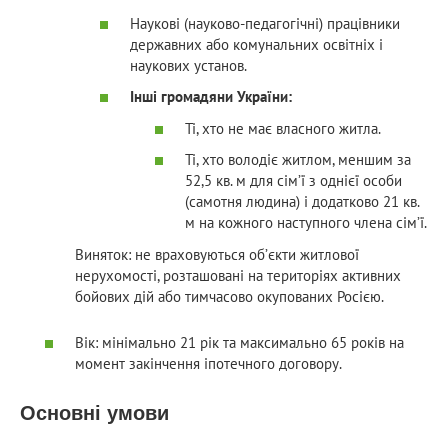
Наукові (науково-педагогічні) працівники
державних або комунальних освітніх і
наукових установ.
Інші громадяни України:
Ті, хто не має власного житла.
Ті, хто володіє житлом, меншим за
52,5 кв. м для сім’ї з однієї особи
(самотня людина) і додатково 21 кв.
м на кожного наступного члена сім’ї.
Виняток: не враховуються об’єкти житлової
нерухомості, розташовані на територіях активних
бойових дій або тимчасово окупованих Росією.
Вік: мінімально 21 рік та максимально 65 років на
момент закінчення іпотечного договору.
Основні умови