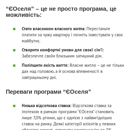
“ЄОселя” – це не просто програма, це
можливість:
Стати власником власного житла:
Перестаньте
платити за чужу квартиру і почніть інвестувати у своє
майбутнє.
Створити комфортні умови для своєї сім’ї:
Забезпечте своїм близьким затишний дім.
Поліпшити якість життя:
Власне житло – це не тільки
дах над головою, а й основа впевненості в
завтрашньому дні.
Переваги програми “ЄОселя”
Низька відсоткова ставка:
Відсоткова ставка за
іпотекою в рамках програми “ЄОселя” становить
лише 7,0% річних, що є однією з найвигідніших
ставок на ринку. Деякі категорії клієнтів у певних
областях можуть отримати компенсацію до 3%.