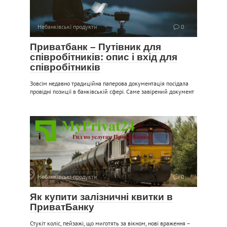
Небанківські продукти
0
Приватбанк – Путівник для
співробітників: опис і вхід для
співробітників
Зовсім недавно традиційна паперова документація посідала
провідні позиції в банківській сфері. Саме завірений документ
Небанківські продукти
0
Як купити залізничні квитки в
ПриватБанку
Стукіт коліс, пейзажі, що миготять за вікном, нові враження –